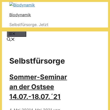
Zum
Inhalt
Biodynamik
springen
Selbstfürsorge. Jetzt
Menü
Selbstfürsorge
Sommer-Seminar
an der Ostsee
14.07.-18.07.´21
4. Mai 2021
4. Mai 2021
von