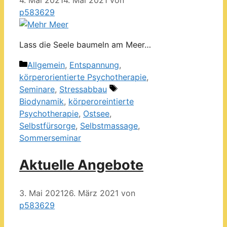
p583629
Lass die Seele baumeln am Meer…
Kategorien
Allgemein
,
Entspannung
,
körperorientierte Psychotherapie
,
Schlagwörter
Seminare
,
Stressabbau
Biodynamik
,
körperoreintierte
Psychotherapie
,
Ostsee
,
Selbstfürsorge
,
Selbstmassage
,
Sommerseminar
Aktuelle Angebote
3. Mai 2021
26. März 2021
von
p583629