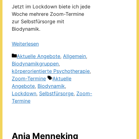
Jetzt im Lockdown biete ich jede
Woche mehrere Zoom-Termine
zur Selbstfürsorge mit
Biodynamik.
Weiterlesen
Kategorien
Aktuelle Angebote
,
Allgemein
,
Biodynamikgruppen
,
körperorientierte Psychotherapie
,
Schlagwörter
Zoom-Termine
Aktuelle
Angebote
,
Biodynamik
,
Lockdown
,
Selbstfürsorge
,
Zoom-
Termine
Anja Menneking