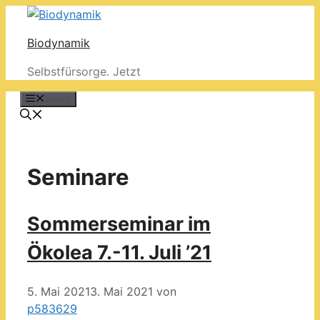
Zum
Inhalt
Biodynamik
springen
Selbstfürsorge. Jetzt
Menü
Seminare
Sommerseminar im
Ökolea 7.-11. Juli ’21
5. Mai 2021
3. Mai 2021
von
p583629