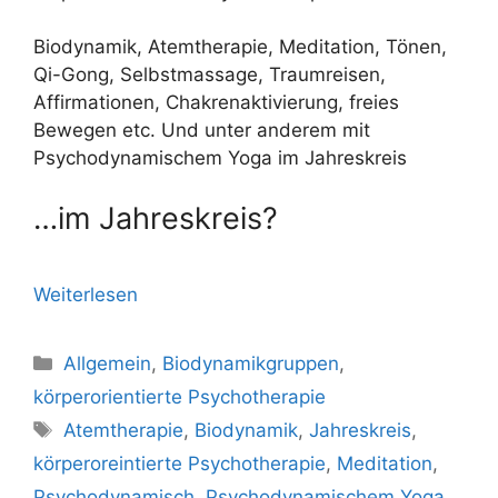
Biodynamik, Atemtherapie, Meditation, Tönen,
Qi-Gong, Selbstmassage, Traumreisen,
Affirmationen, Chakrenaktivierung, freies
Bewegen etc. Und unter anderem mit
Psychodynamischem Yoga im Jahreskreis
…im Jahreskreis?
Weiterlesen
Kategorien
Allgemein
,
Biodynamikgruppen
,
körperorientierte Psychotherapie
Schlagwörter
Atemtherapie
,
Biodynamik
,
Jahreskreis
,
körperoreintierte Psychotherapie
,
Meditation
,
Psychodynamisch
,
Psychodynamischem Yoga
,